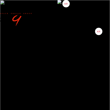
KR
About
Project
Partner
Contact
KR