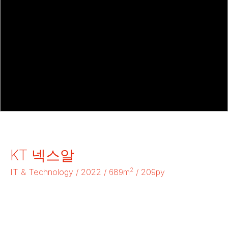
KT 넥스알
2
IT & Technology / 2022 / 689m
/ 209py